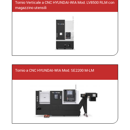
Tornio Verticale a CNC HYUNDAI-WIA Mod. LV8500 RLM con
magazzino utensili
Tornio a CNC HYUNDAI-WIA Mod. SE2200 M-LM