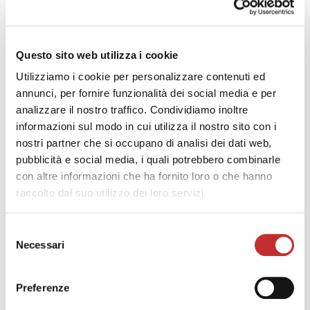
Questo sito web utilizza i cookie
richiedi catalogo
prodotto
Utilizziamo i cookie per personalizzare contenuti ed
annunci, per fornire funzionalità dei social media e per
analizzare il nostro traffico. Condividiamo inoltre
informazioni sul modo in cui utilizza il nostro sito con i
SCHEDA TECNICA
nostri partner che si occupano di analisi dei dati web,
HD2200Y
HD22
pubblicità e social media, i quali potrebbero combinarle
CAMPO DI LAVORO
con altre informazioni che ha fornito loro o che hanno
Diametro max di
raccolto dal suo utilizzo dei loro servizi.
Ø mm
650
650
volteggio
Diametro max di
Selezione
Ø mm
300
300
tornibile
Necessari
del
Lunghezza max
consenso
mm
610
610
tornibile
Preferenze