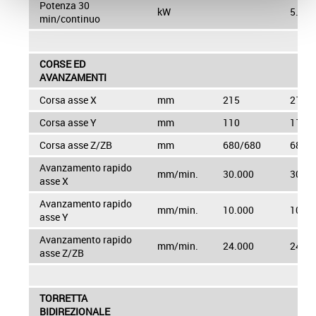
Potenza 30
kW
5.5/3
min/continuo
CORSE ED
AVANZAMENTI
Corsa asse X
mm
215
215
Corsa asse Y
mm
110
110
Corsa asse Z/ZB
mm
680/680
680/
Avanzamento rapido
mm/min.
30.000
30.00
asse X
Avanzamento rapido
mm/min.
10.000
10.00
asse Y
Avanzamento rapido
mm/min.
24.000
24.00
asse Z/ZB
TORRETTA
BIDIREZIONALE