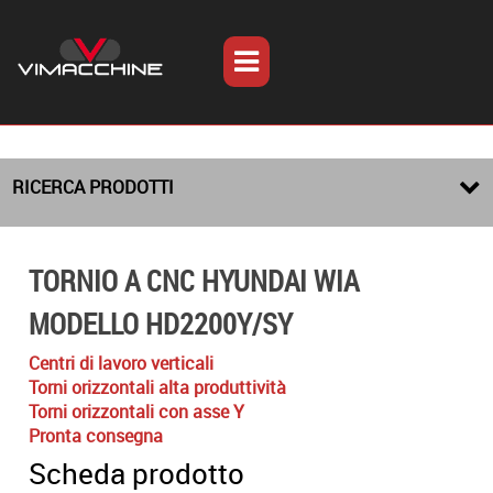
RICERCA PRODOTTI
TORNIO A CNC HYUNDAI WIA
MODELLO HD2200Y/SY
Centri di lavoro verticali
Torni orizzontali alta produttività
Torni orizzontali con asse Y
Pronta consegna
Scheda prodotto