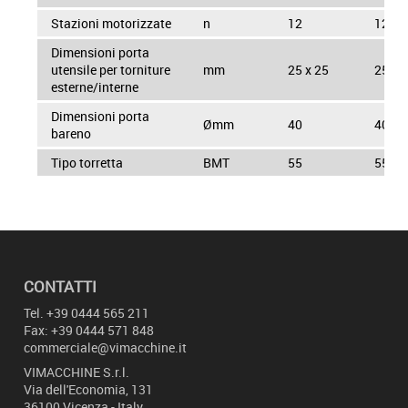
Stazioni motorizzate
n
12
12
Dimensioni porta
utensile per torniture
mm
25 x 25
25 x 
esterne/interne
Dimensioni porta
Ømm
40
40
bareno
Tipo torretta
BMT
55
55
CONTATTI
Tel.
+39 0444 565 211
Fax: +39 0444 571 848
commerciale@vimacchine.it
VIMACCHINE
S.r.l.
Via dell'Economia, 131
36100 Vicenza - Italy