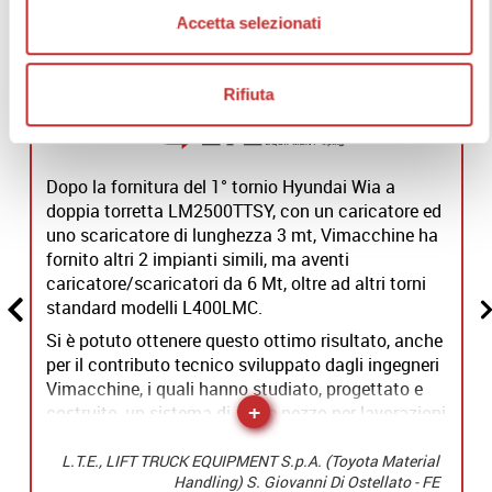
Accetta selezionati
DICONO DI NOI
Rifiuta
Dopo la fornitura del 1° tornio Hyundai Wia a
doppia torretta LM2500TTSY, con un caricatore ed
uno scaricatore di lunghezza 3 mt, Vimacchine ha
fornito altri 2 impianti simili, ma aventi
caricatore/scaricatori da 6 Mt, oltre ad altri torni
standard modelli L400LMC.
Si è potuto ottenere questo ottimo risultato, anche
per il contributo tecnico sviluppato dagli ingegneri
Vimacchine, i quali hanno studiato, progettato e
+
costruito, un sistema di prese pezzo per lavorazioni
di barre cromate, le quali dovevano essere esenti
da segni di lavorazione tra fase 1 e fase 2.
L.T.E., LIFT TRUCK EQUIPMENT S.p.A. (Toyota Material
Handling) S. Giovanni Di Ostellato - FE