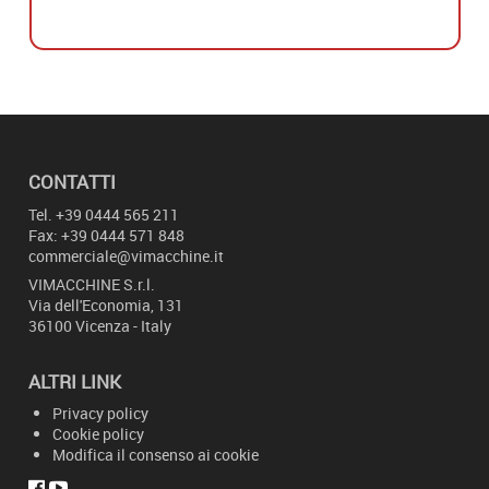
A distanza della prima fornitura, ad oggi sono stati
forniti 3 impianti, tra cui ulteriori torni standard
L400MC.
La soddisfazione dell’azienda LTE nel rapporto con
Vimacchine, è il riconoscimento della ns
quotidiana disponibilità tecnica/commerciale,
oltre alla tempestività di intervento mostrata
anche in momenti festivi.
CONTATTI
Tel.
+39 0444 565 211
Fax: +39 0444 571 848
commerciale@vimacchine.it
VIMACCHINE
S.r.l.
Via dell'Economia, 131
36100 Vicenza - Italy
ALTRI LINK
Privacy policy
Cookie policy
Modifica il consenso ai cookie