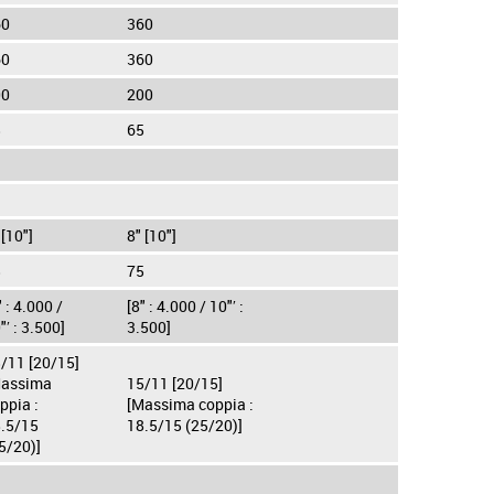
60
360
60
360
00
200
5
65
 [10"]
8" [10"]
5
75
" : 4.000 /
[8" : 4.000 / 10"′ :
"′ : 3.500]
3.500]
/11 [20/15]
assima
15/11 [20/15]
ppia :
[Massima coppia :
.5/15
18.5/15 (25/20)]
5/20)]