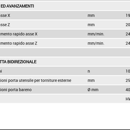
 ED AVANZAMENTI
asse X
mm
1
asse Z
mm
2
mento rapido asse X
mm/min.
24
mento rapido asse Z
mm/min.
24
TTA BIDIREZIONALE
ni
n
10
oni porta utensile per torniture esterne
mm
25
ioni porta bareno
Ø mm
4
H