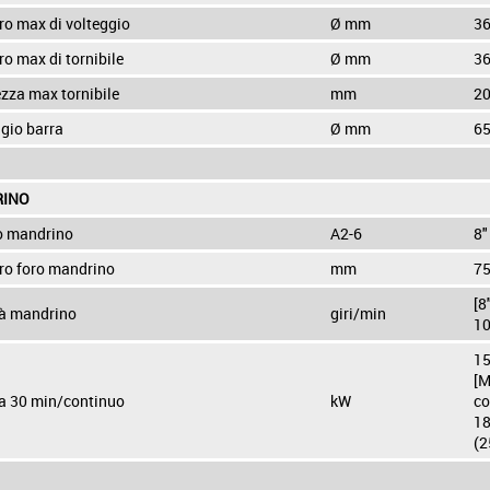
ro max di volteggio
Ø mm
3
o max di tornibile
Ø mm
3
zza max tornibile
mm
2
gio barra
Ø mm
6
INO
o mandrino
A2-6
8"
ro foro mandrino
mm
7
[8
tà mandrino
giri/min
10
15
[M
a 30 min/continuo
kW
co
18
(2