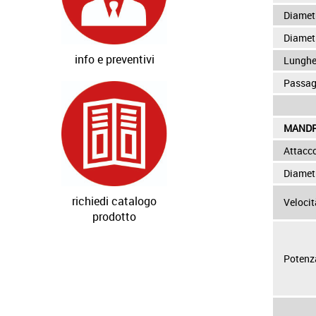
Diamet
Diametr
info e preventivi
Lunghe
Passag
MANDR
Attacc
Diamet
richiedi catalogo
Veloci
prodotto
Potenz