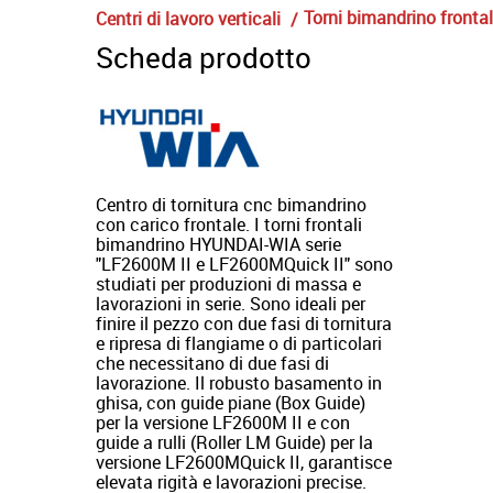
Torni bimandrino fronta
Centri di lavoro verticali
Scheda prodotto
Centro di tornitura cnc bimandrino
con carico frontale. I torni frontali
bimandrino HYUNDAI-WIA serie
"LF2600M II e LF2600MQuick II" sono
studiati per produzioni di massa e
lavorazioni in serie. Sono ideali per
finire il pezzo con due fasi di tornitura
e ripresa di flangiame o di particolari
che necessitano di due fasi di
lavorazione. Il robusto basamento in
ghisa, con guide piane (Box Guide)
per la versione LF2600M II e con
guide a rulli (Roller LM Guide) per la
versione LF2600MQuick II, garantisce
elevata rigità e lavorazioni precise.