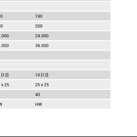
90
190
00
200
.000
24.000
.000
36.000
 [12]
10 [12]
 x 25
25 x 25
0
40
W
HW