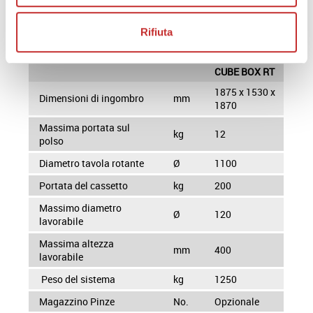
richiedi catalogo
prodotto
Rifiuta
CUBE BOX RT
1875 x 1530 x
Dimensioni di ingombro
mm
1870
Massima portata sul
kg
12
polso
Diametro tavola rotante
Ø
1100
Portata del cassetto
kg
200
Massimo diametro
Ø
120
lavorabile
Massima altezza
mm
400
lavorabile
Peso del sistema
kg
1250
Magazzino Pinze
No.
Opzionale