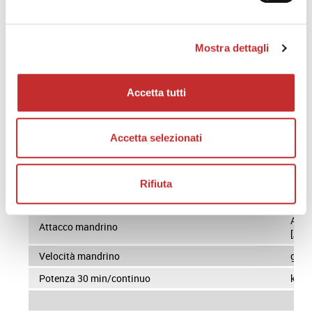
SCHEDA TECNICA
Mostra dettagli
CAMPO DI LAVORO
Accetta tutti
Diametro max di volteggio
Ø m
Diametro max di tornibile
Ø m
Accetta selezionati
Lunghezza max tornibile
mm
Rifiuta
MANDRINO
A2-1
Attacco mandrino
[A2-
Velocità mandrino
giri
Potenza 30 min/continuo
kW