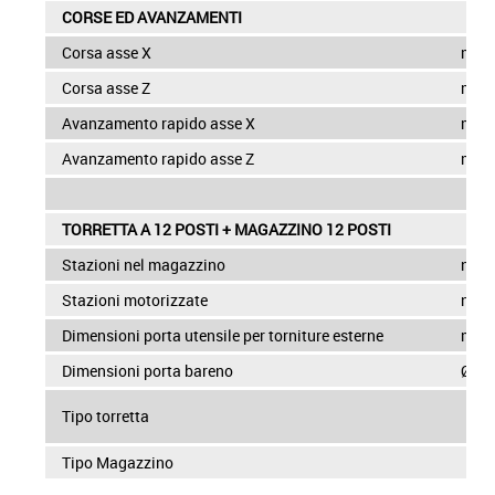
CORSE ED AVANZAMENTI
Corsa asse X
mm
Corsa asse Z
mm
Avanzamento rapido asse X
mm/
Avanzamento rapido asse Z
mm/
TORRETTA A 12 POSTI + MAGAZZINO 12 POSTI
Stazioni nel magazzino
n
Stazioni motorizzate
n
Dimensioni porta utensile per torniture esterne
mm
Dimensioni porta bareno
Ø m
Tipo torretta
Tipo Magazzino