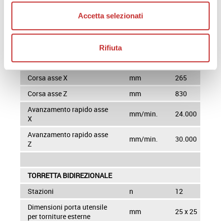
Velocità mandrino
giri/min
2.800
Accetta selezionati
Potenza 30 min/continuo
kW
26/18.5
Rifiuta
CORSE ED AVANZAMENTI
Corsa asse X
mm
265
Corsa asse Z
mm
830
Avanzamento rapido asse
mm/min.
24.000
X
Avanzamento rapido asse
mm/min.
30.000
Z
TORRETTA BIDIREZIONALE
Stazioni
n
12
Dimensioni porta utensile
mm
25 x 25
per torniture esterne