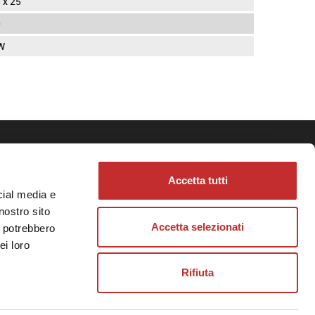
 x 25
0
W
Accetta tutti
cial media e
e
nostro sito
Accetta selezionati
i potrebbero
ei loro
Rifiuta