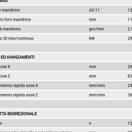
INO
o mandrino
A2-11
12
ro foro mandrino
mm
1
tà mandrino
giri/min
2.
a 30 min/continuo
kW
26
 ED AVANZAMENTI
asse X
mm
2
asse Z
mm
8
mento rapido asse X
mm/min.
24
mento rapido asse Z
mm/min.
30
TTA BIDIREZIONALE
ni
n
1