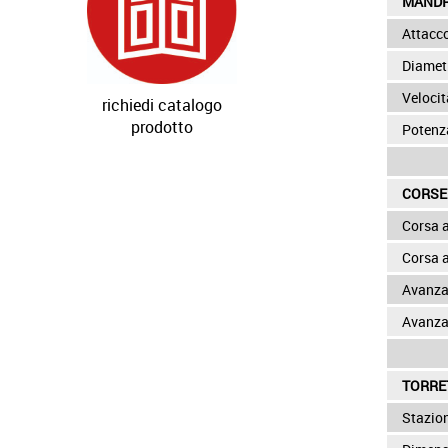
MANDR
Attacc
Diamet
Veloci
richiedi catalogo
prodotto
Potenz
CORSE
Corsa 
Corsa 
Avanza
Avanza
TORRE
Stazio