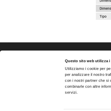
Dimensi
Dimens
Tipo
CONTATTI
Questo sito web utilizza i
Tel.
+39 0444 565 211
Utilizziamo i cookie per pe
Fax: +39 0444 571 848
commerciale@vimacchine.it
per analizzare il nostro tra
con i nostri partner che si
VIMACCHINE
S.r.l.
Via dell'Economia, 131
combinarle con altre inform
36100 Vicenza - Italy
servizi.