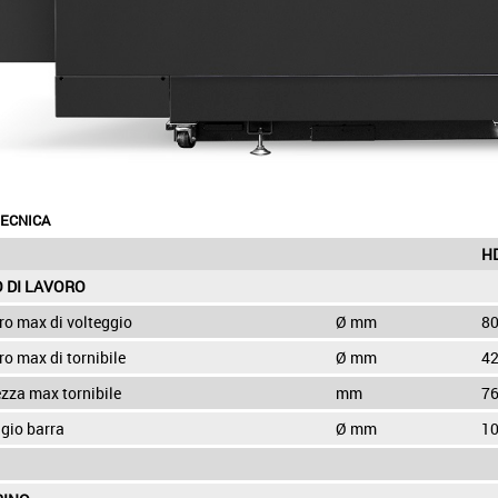
ECNICA
H
 DI LAVORO
ro max di volteggio
Ø mm
8
o max di tornibile
Ø mm
4
zza max tornibile
mm
7
gio barra
Ø mm
1