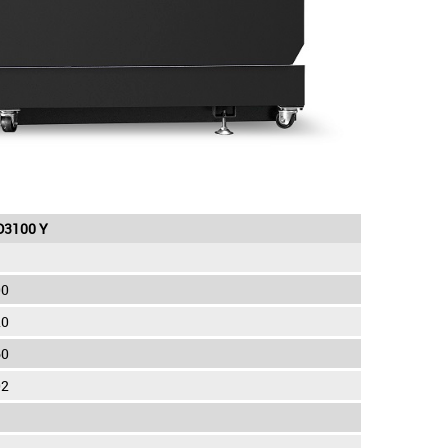
D3100 Y
00
20
60
02