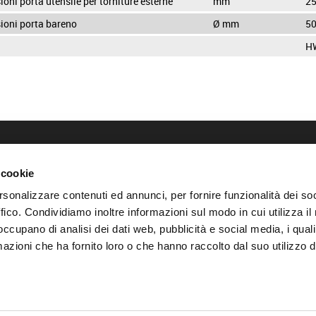
oni porta utensile per torniture esterne
mm
25
ioni porta bareno
Ø mm
5
H
ALTRI LINK
 cookie
Privacy policy
rsonalizzare contenuti ed annunci, per fornire funzionalità dei so
Cookie policy
Modifica il consenso ai cooki
ffico. Condividiamo inoltre informazioni sul modo in cui utilizza il 
 occupano di analisi dei dati web, pubblicità e social media, i qual
azioni che ha fornito loro o che hanno raccolto dal suo utilizzo d