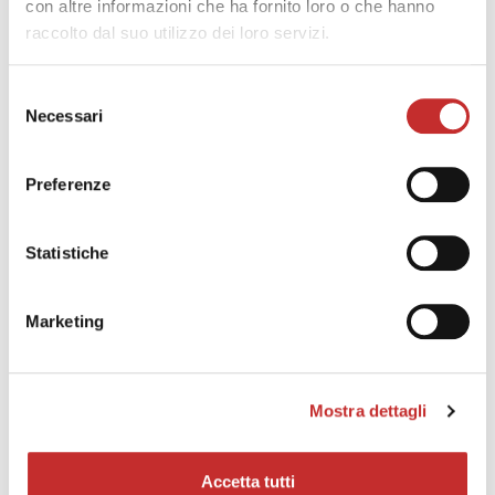
con altre informazioni che ha fornito loro o che hanno
raccolto dal suo utilizzo dei loro servizi.
richiedi catalogo
prodotto
Selezione
Necessari
del
consenso
SCHEDA TECNICA
Preferenze
MCV-860
TAVOLA
Statistiche
950 x
Dimensioni tavola
mm
550
Massimo carico ammesso
Marketing
kg
800
sul pallet
CORSE ED AVANZAMENTI
Mostra dettagli
Asse X
mm
860
Asse Y
mm
550
Accetta tutti