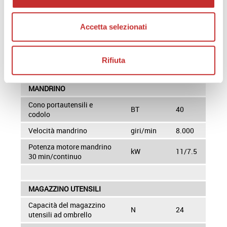
Asse Z
mm
550
Avanzamenti rapidi X, Y
mm/min
40.000
Accetta selezionati
Avanzamenti rapidi Z
mm/min
30.000
Avanzamenti di lavoro
mm/min
10.000
Rifiuta
MANDRINO
Cono portautensili e
BT
40
codolo
Velocità mandrino
giri/min
8.000
Potenza motore mandrino
kW
11/7.5
30 min/continuo
MAGAZZINO UTENSILI
Capacità del magazzino
N
24
utensili ad ombrello