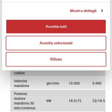
Asse Z
mm
850
850
Avanzamenti
Mostra dettagli
mm/min
24.000
24.000
rapidi X, Y
Avanzamenti
mm/min
24.000
24.000
rapidi Z
Accetta tutti
Avanzamenti
mm/min
10.000
10.000
di lavoro
Accetta selezionati
MANDRINO
Rifiuta
Cono
portautensili e
BT
40
50
codolo
Velocità
giri/min
10.000
6.000
mandrino
Potenza
motore
kW
18.5/15
22/18.5
mandrino 30
min/continuo