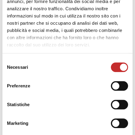
annunci, per fornire funzionalità dei social media e per
analizzare il nostro traffico. Condividiamo inoltre
informazioni sul modo in cui utilizza il nostro sito con i
SCHEDA TECNICA
nostri partner che si occupano di analisi dei dati web,
VMC-
VMC-
pubblicità e social media, i quali potrebbero combinarle
1600/40
1600/50
con altre informazioni che ha fornito loro o che hanno
TAVOLA
raccolto dal suo utilizzo dei loro servizi.
Dimensioni
1.900 x
1.900 x
mm
tavola
900
900
Selezione
Massimo
Necessari
del
carico
kg
2.000
2.000
consenso
ammesso sul
pallet
Preferenze
CORSE ED
Statistiche
AVANZAMENTI
Asse X
mm
1.600
1.600
Marketing
Asse Y
mm
900
900