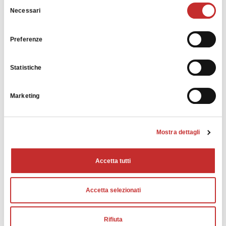
Selezione
Necessari
PT-128
del
consenso
TAVOLA
Preferenze
1.300 x
Dimensioni tavola
mm
800
Statistiche
Massimo carico ammesso
kg
1.600
sul pallet
Marketing
CORSE ED AVANZAMENTI
Asse X
mm
1.200
Mostra dettagli
Asse Y
mm
800
Asse Z
mm
510
Accetta tutti
Avanzamenti rapidi X, Y
mm/min
30.000
Accetta selezionati
Avanzamenti rapidi Z
mm/min
30.000
Avanzamenti di lavoro
mm/min
20.000
Rifiuta