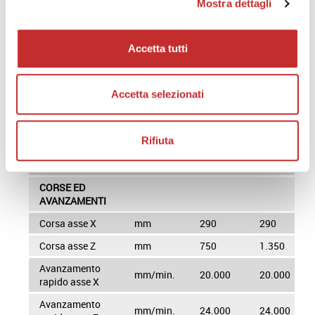
Mostra dettagli
ASA –
Attacco
8
8
A
mandrino
2
Accetta tutti
Diametro foro
mm
95
95
mandrino
Velocità
Accetta selezionati
giri/min
3.600
3.600
mandrino
Potenza 30
kW
22/18.5
22/18.5
Rifiuta
min/continuo
CORSE ED
AVANZAMENTI
Corsa asse X
mm
290
290
Corsa asse Z
mm
750
1.350
Avanzamento
mm/min.
20.000
20.000
rapido asse X
Avanzamento
mm/min.
24.000
24.000