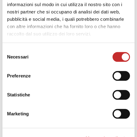
informazioni sul modo in cui utilizza il nostro sito con i
prodotto
nostri partner che si occupano di analisi dei dati web,
pubblicità e social media, i quali potrebbero combinarle
con altre informazioni che ha fornito loro o che hanno
SCHEDA TECNICA
raccolto dal suo utilizzo dei loro servizi.
L300A
L300LA
CAMPO DI
Selezione
LAVORO
Necessari
del
Diametro max
consenso
Ø mm
750
750
di volteggio
Preferenze
Diametro max
Ø mm
500
500
di tornibile
Lunghezza max
Statistiche
mm
720
1.320
tornibile
Passaggio
Ø mm
76
76
Marketing
barra
MANDRINO