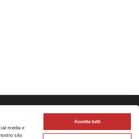
Accetta tutti
cial media e
e
nostro sito