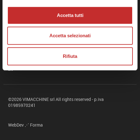
commerciale@vimacchine.it
VIMACCHINE
S.r.l.
Accetta tutti
Via dell'Economia, 131
36100 Vicenza - Italy
Accetta selezionati
ALTRI LINK
Privacy policy
Cookie policy
Rifiuta
Modifica il consenso ai cookie
©2026 VIMACCHINE
srl
All rights reserved -
p.
iva
01985970241
WebDev ⋰ Forma